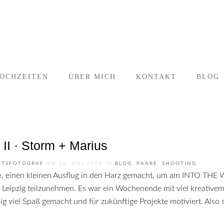
OCHZEITEN
ÜBER MICH
KONTAKT
BLOG
I · Storm + Marius
ITSFOTOGRAF
AM
16. MAI 2016
IN
BLOG
,
PAARE
,
SHOOTING
ie, einen kleinen Ausflug in den Harz gemacht, um am
INTO THE W
 Leipzig
teilzunehmen.
Es war ein Wochenende mit viel kreativem 
 viel Spaß gemacht und für zukünftige Projekte motiviert. Also s