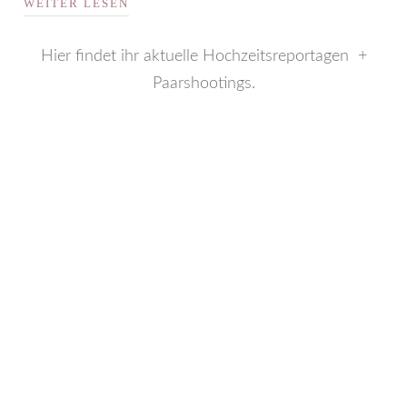
WEITER LESEN
Hier findet ihr aktuelle Hochzeitsreportagen +
Paarshootings.
Vintagehochzeit Maloca
Auerstedt