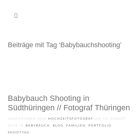
Beiträge mit Tag ‘Babybauchshooting’
Babybauch Shooting in
Südthüringen // Fotograf Thüringen
GESCHRIEBEN VON
HOCHZEITSFOTOGRAF
AM
15. AUGUST
2018
IN
BABYBAUCH
,
BLOG
,
FAMILIEN
,
PORTFOLIO
,
SHOOTING