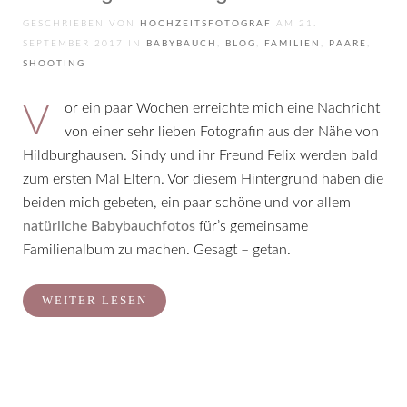
GESCHRIEBEN VON
HOCHZEITSFOTOGRAF
AM
21.
SEPTEMBER 2017
IN
BABYBAUCH
,
BLOG
,
FAMILIEN
,
PAARE
,
SHOOTING
Vor ein paar Wochen erreichte mich eine Nachricht
von einer sehr lieben Fotografin aus der Nähe von
Hildburghausen. Sindy und ihr Freund Felix werden bald
zum ersten Mal Eltern. Vor diesem Hintergrund haben die
beiden mich gebeten, ein paar schöne und vor allem
natürliche Babybauchfotos
für’s gemeinsame
Familienalbum zu machen. Gesagt – getan.
WEITER LESEN