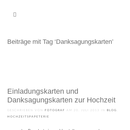
Beiträge mit Tag ‘Danksagungskarten’
Einladungs­karten und
Danksagungs­karten zur Hochzeit
GESCHRIEBEN VON
FOTOGRAF
AM
20. JULI 2013
IN
BLOG
,
HOCHZEITSPAPETERIE