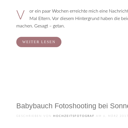
Vor ein paar Wochen erreichte mich eine Nachricht von einer sehr lieben Fotografin aus der Nähe von Hildburghausen. Sindy und ihr Freund Felix werden bald zum ersten
Mal Eltern. Vor diesem Hintergrund haben die be
machen. Gesagt – getan.
WEITER LESEN
Babybauch Fotoshooting bei Sonn
GESCHRIEBEN VON
HOCHZEITSFOTOGRAF
AM
6. MÄRZ 201