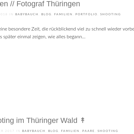
n // Fotograf Thüringen
2018
IN
BABYBAUCH
,
BLOG
,
FAMILIEN
,
PORTFOLIO
,
SHOOTING
ine besondere Zeit, die rückblickend viel zu schnell wieder vorbe
später einmal zeigen, wie alles begann…
ting im Thüringer Wald ↟
ER 2017
IN
BABYBAUCH
,
BLOG
,
FAMILIEN
,
PAARE
,
SHOOTING