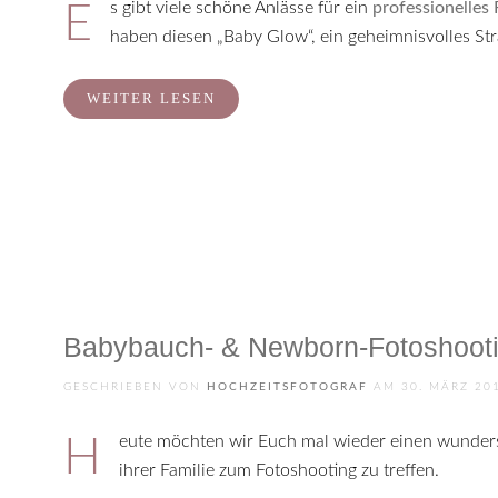
Es gibt viele schöne Anlässe für ein
professionelles
haben diesen „Baby Glow“, ein geheimnisvolles St
WEITER LESEN
Babybauch- & Newborn-Fotoshootin
GESCHRIEBEN VON
HOCHZEITSFOTOGRAF
AM
30. MÄRZ 20
Heute möchten wir Euch mal wieder einen wunderschönen Babybauch zeigen. Im Spätsommer haben wir uns auf den Weg nach Erfurt gemacht, um uns mit Stephanie und
ihrer Familie zum Fotoshooting zu treffen.