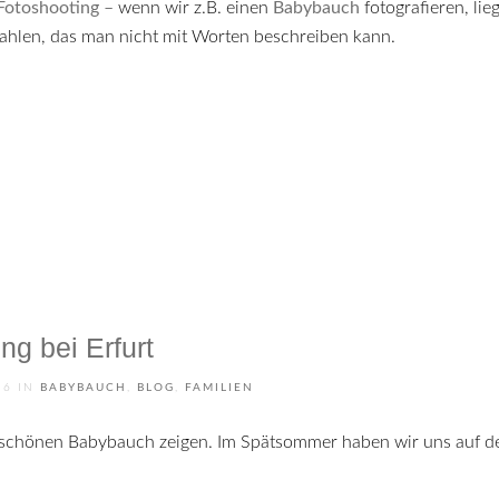
 Fotoshooting
– wenn wir z.B. einen
Babybauch
fotografieren, li
rahlen, das man nicht mit Worten beschreiben kann.
g bei Erfurt
16
IN
BABYBAUCH
,
BLOG
,
FAMILIEN