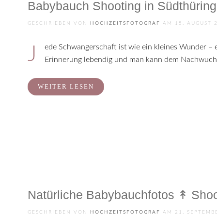
Babybauch Shooting in Südthüringe
GESCHRIEBEN VON
HOCHZEITSFOTOGRAF
AM
15. AUGUST 
Jede Schwangerschaft ist wie ein kleines Wunder – e
Erinnerung lebendig und man kann dem Nachwuchs 
WEITER LESEN
Natürliche Babybauchfotos ↟ Shoo
GESCHRIEBEN VON
HOCHZEITSFOTOGRAF
AM
21. SEPTEMB