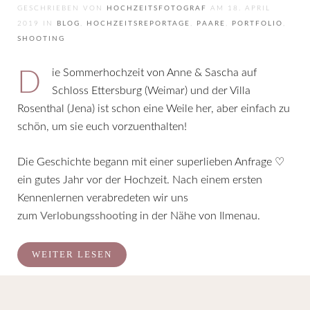
GESCHRIEBEN VON
HOCHZEITSFOTOGRAF
AM
18. APRIL
2019
IN
BLOG
,
HOCHZEITSREPORTAGE
,
PAARE
,
PORTFOLIO
,
SHOOTING
Die Sommerhochzeit von Anne & Sascha auf
Schloss Ettersburg (Weimar) und der Villa
Rosenthal (Jena) ist schon eine Weile her, aber einfach zu
schön, um sie euch vorzuenthalten!
Die Geschichte begann mit einer superlieben Anfrage ♡
ein gutes Jahr vor der Hochzeit. Nach einem ersten
Kennenlernen verabredeten wir uns
zum
Verlobungsshooting
in der Nähe von Ilmenau.
WEITER LESEN