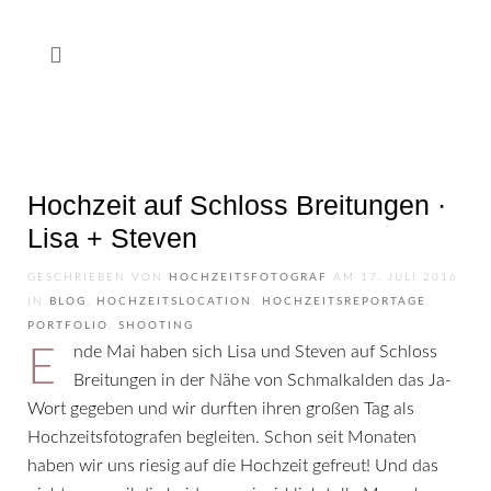
Hochzeit auf Schloss Breitungen ·
Lisa + Steven
GESCHRIEBEN VON
HOCHZEITSFOTOGRAF
AM
17. JULI 2016
IN
BLOG
,
HOCHZEITSLOCATION
,
HOCHZEITSREPORTAGE
,
PORTFOLIO
,
SHOOTING
Ende Mai haben sich Lisa und Steven auf Schloss
Breitungen in der Nähe von Schmalkalden das Ja-
Wort gegeben und wir durften ihren großen Tag als
Hochzeitsfotografen begleiten. Schon seit Monaten
haben wir uns riesig auf die Hochzeit gefreut! Und das