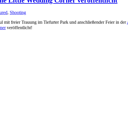
he Little Wedding Corner veröffentlicht
ured
,
Shooting
l mit freier Trauung im Tiefurter Park und anschließender Feier in der
ner
veröffentlicht!