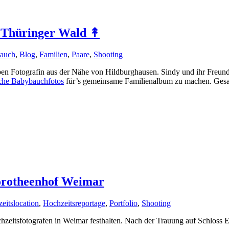
m Thüringer Wald ↟
auch
,
Blog
,
Familien
,
Paare
,
Shooting
eben Fotografin aus der Nähe von Hildburghausen. Sindy und ihr Freun
iche Babybauchfotos
für’s gemeinsame Familienalbum zu machen. Gesag
Dorotheenhof Weimar
eitslocation
,
Hochzeitsreportage
,
Portfolio
,
Shooting
hzeitsfotografen in Weimar festhalten. Nach der Trauung auf Schloss E