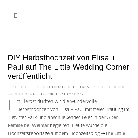
DIY Herbsthochzeit von Elisa +
Paul auf The Little Wedding Corner
veröffentlicht
GESCHRIEBEN VON
HOCHZEITSFOTOGRAF
AM
1. FEBRUAR
2018
IN
BLOG
,
FEATURED
,
SHOOTING
Im Herbst durften wir die wundervolle
Herbsthochzeit von Elisa + Paul mit freier Trauung im
Tiefurter Park und anschließender Feier in der
Alten
Remise bei Weimar
begleiten. Heute wurde die
Hochzeitsreportage auf dem Hochzeitsblog ↠
The Little