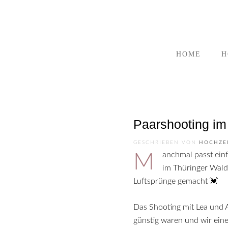
HOME
H
Paarshooting im
GESCHRIEBEN VON
HOCHZE
Manchmal passt einfach alles! Vor ein paar Tagen durfte ich – Marie – diese beiden verliebten, jungen Menschen
im Thüringer Wald
Luftsprünge gemacht 💓
Das Shooting mit Lea und A
günstig waren und wir ein