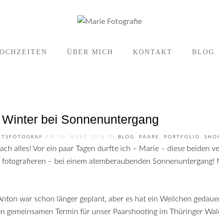
OCHZEITEN
ÜBER MICH
KONTAKT
BLOG
 Winter bei Sonnenuntergang
ITSFOTOGRAF
AM
10. MÄRZ 2018
IN
BLOG
,
PAARE
,
PORTFOLIO
,
SHO
 fotografieren – bei einem atemberaubenden Sonnenuntergang! M
nton war schon länger geplant, aber es hat ein Weilchen gedaue
en gemeinsamen Termin für unser Paarshooting im Thüringer Wal