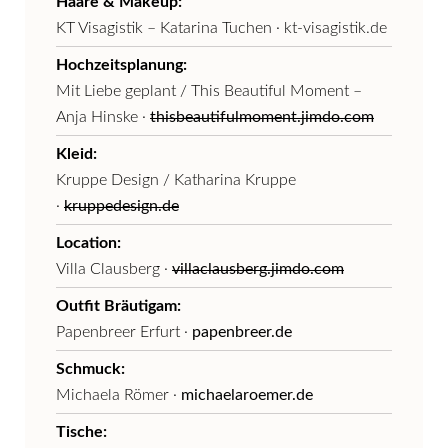
Haare & Makeup:
KT Visagistik – Katarina Tuchen · kt-visagistik.de
Hochzeitsplanung:
Mit Liebe geplant / This Beautiful Moment –
Anja Hinske ·
thisbeautifulmoment.jimdo.com
Kleid:
Kruppe Design / Katharina Kruppe
·
kruppedesign.de
Location:
Villa Clausberg ·
villaclausberg.jimdo.com
Outfit Bräutigam:
Papenbreer Erfurt ·
papenbreer.de
Schmuck:
Michaela Römer ·
michaelaroemer.de
Tische: