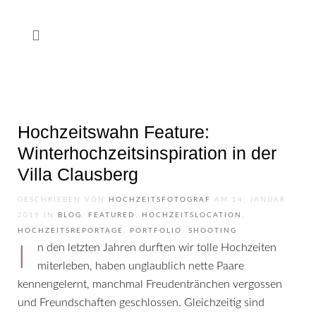
Hochzeitswahn Feature:
Winterhochzeits­inspiration in der
Villa Clausberg
GESCHRIEBEN VON
HOCHZEITSFOTOGRAF
AM
14. JANUAR
2019
IN
BLOG
,
FEATURED
,
HOCHZEITSLOCATION
,
HOCHZEITSREPORTAGE
,
PORTFOLIO
,
SHOOTING
In den letzten Jahren durften wir tolle Hochzeiten
miterleben, haben unglaublich nette Paare
kennengelernt, manchmal Freudentränchen vergossen
und Freundschaften geschlossen. Gleichzeitig sind