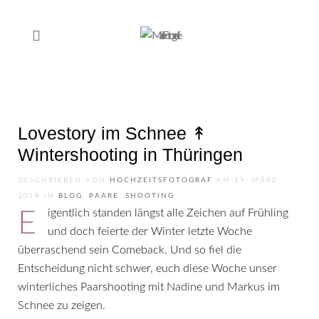
Lovestory im Schnee ↟
Wintershooting in Thüringen
GESCHRIEBEN VON
HOCHZEITSFOTOGRAF
AM
19. MÄRZ
2018
IN
BLOG
,
PAARE
,
SHOOTING
Eigentlich standen längst alle Zeichen auf Frühling
und doch feierte der Winter letzte Woche
überraschend sein Comeback. Und so fiel die
Entscheidung nicht schwer, euch diese Woche unser
winterliches Paarshooting mit Nadine und Markus im
Schnee zu zeigen.