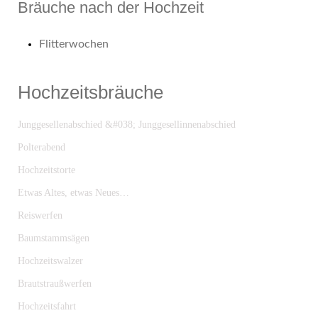
Bräuche nach der Hochzeit
Flitterwochen
Hochzeitsbräuche
Junggesellenabschied &#038; Junggesellinnenabschied
Polterabend
Hochzeitstorte
Etwas Altes, etwas Neues…
Reiswerfen
Baumstammsägen
Hochzeitswalzer
Brautstraußwerfen
Hochzeitsfahrt